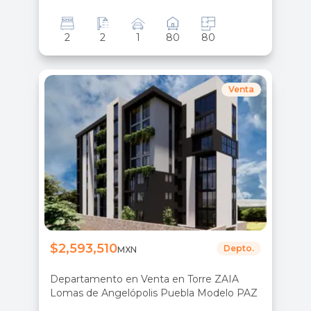
2
2
1
80
80
Venta
$2,593,510
Depto.
MXN
Departamento en Venta en Torre ZAIA
Lomas de Angelópolis Puebla Modelo PAZ