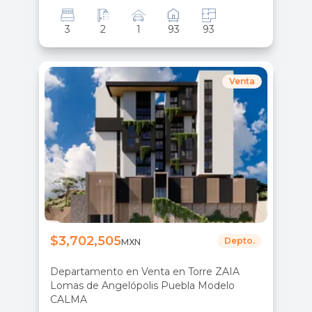
3
2
1
93
93
Venta
$3,702,505
Depto.
MXN
Departamento en Venta en Torre ZAIA
Lomas de Angelópolis Puebla Modelo
CALMA