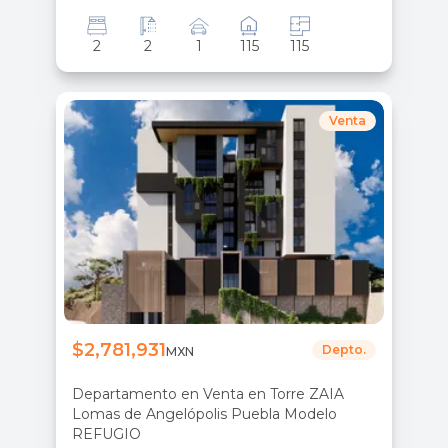
2
2
1
115
115
Venta
$2,781,931
Depto.
MXN
Departamento en Venta en Torre ZAIA
Lomas de Angelópolis Puebla Modelo
REFUGIO