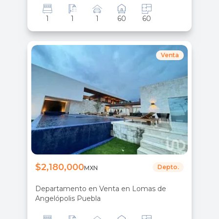
1
1
1
60
60
Venta
$2,180,000
Depto.
MXN
Departamento en Venta en Lomas de
Angelópolis Puebla