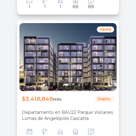
1
1
1
88
88
Venta
$3,418,849
Depto.
MXN
Departamento en BAU22 Parque Volcanes
Lomas de Angelópolis Cascatta