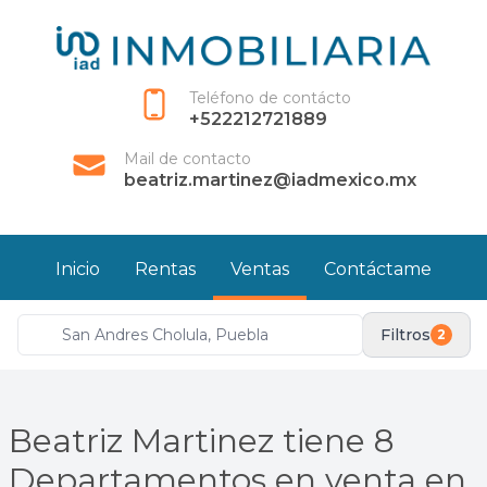
Teléfono de contácto
+522212721889
Mail de contacto
beatriz.martinez@iadmexico.mx
Inicio
Rentas
Ventas
Contáctame
Filtros
2
Beatriz Martinez tiene 8
Departamentos en venta en