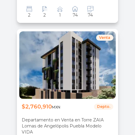
2
2
1
74
74
Venta
$2,760,910
Depto.
MXN
Departamento en Venta en Torre ZAIA
Lomas de Angelópolis Puebla Modelo
VIDA