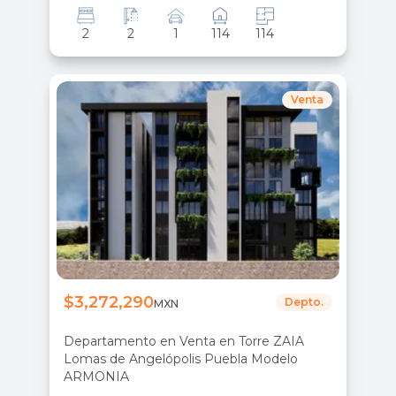
2
2
1
114
114
Venta
$3,272,290
Depto.
MXN
Departamento en Venta en Torre ZAIA
Lomas de Angelópolis Puebla Modelo
ARMONIA