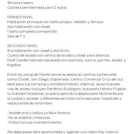
Terraza trasera
Cochera semitechada para 2 autos
PRIMER NIVEL
Habitación principal con baño propio, vestidor y terraza
2da habitación con closet
1 baño completo compartido
Sala de T.V
SEGUNDO NIVEL
3ra habitación con closet y escritorio
Cuarto de lavado con centro de lavado y closet para blancos
Roof Garden techado equipado con pantalla, cocina, parrilla, asador y
frigobar
Entre las zonas de interés cercanas destacan centros comerciales
como Outlet, San Diego, Explanada, Centro Comercial Cruz del Sur,
ideal para tus compras y entretenimiento, Además, las principales
vías de acceso incluyen Periférico Ecológico, Autopista México-Puebla,
la Avenida Forjadores, lo que te permitirá desplazarte fácilmente por
la ciudad y acceder a diferentes servicios como escuelas, hospitales y
restaurantes de renombre.
-Se pide aval y póliza jurídica forsoza.
-No se aceptan mascotas
-Precio incluye mantenimiento
¡No dejes pasar esta oportunidad y agenda una visita hoy mismo!