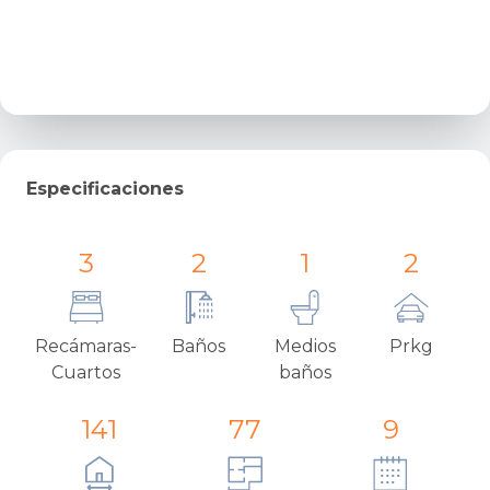
Haz clic para explorar el mapa
Especificaciones
3
2
1
2
Recámaras-
Baños
Medios
Prkg
Cuartos
baños
141
77
9